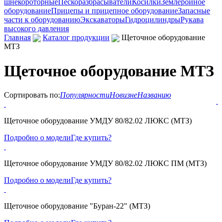
шнекороторные
Пескоразбрасыватели
Косилки
Землеройное
оборудование
Прицепы и прицепное оборудование
Запасные
части к оборудованию
Экскаваторы
Гидроцилиндры
Рукава
высокого давления
Главная
Каталог продукции
Щеточное оборудование
МТЗ
Щеточное оборудование МТЗ
Сортировать по:
Популярности
Новизне
Названию
Щеточное оборудование УМДУ 80/82.02 ЛЮКС (МТЗ)
Подробно о модели
Где купить?
Щеточное оборудование УМДУ 80/82.02 ЛЮКС ПМ (МТЗ)
Подробно о модели
Где купить?
Щеточное оборудование "Буран-22" (МТЗ)