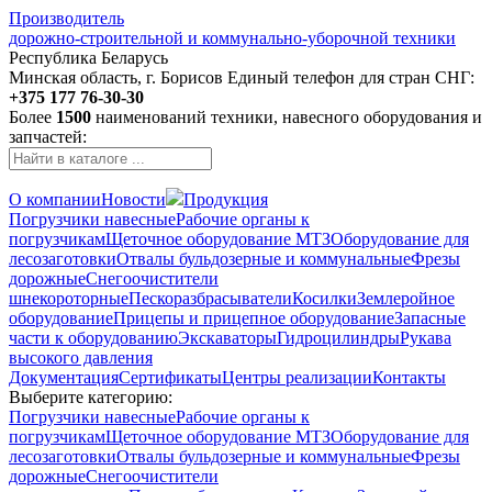
Производитель
дорожно-строительной и коммунально-уборочной техники
Республика Беларусь
Минская область, г. Борисов
Единый телефон для стран СНГ:
+375 177 76-30-30
Более
1500
наименований техники, навесного оборудования и
запчастей:
О компании
Новости
Продукция
Погрузчики навесные
Рабочие органы к
погрузчикам
Щеточное оборудование МТЗ
Оборудование для
лесозаготовки
Отвалы бульдозерные и коммунальные
Фрезы
дорожные
Снегоочистители
шнекороторные
Пескоразбрасыватели
Косилки
Землеройное
оборудование
Прицепы и прицепное оборудование
Запасные
части к оборудованию
Экскаваторы
Гидроцилиндры
Рукава
высокого давления
Документация
Сертификаты
Центры реализации
Контакты
Выберите категорию:
Погрузчики навесные
Рабочие органы к
погрузчикам
Щеточное оборудование МТЗ
Оборудование для
лесозаготовки
Отвалы бульдозерные и коммунальные
Фрезы
дорожные
Снегоочистители