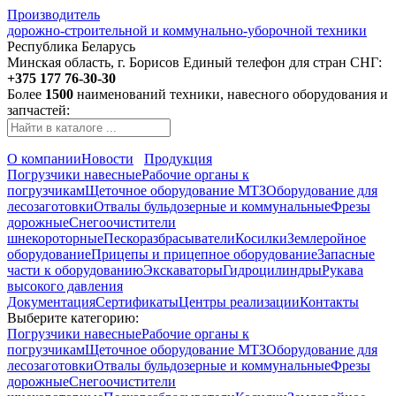
Производитель
дорожно-строительной и коммунально-уборочной техники
Республика Беларусь
Минская область, г. Борисов
Единый телефон для стран СНГ:
+375 177 76-30-30
Более
1500
наименований техники, навесного оборудования и
запчастей:
О компании
Новости
Продукция
Погрузчики навесные
Рабочие органы к
погрузчикам
Щеточное оборудование МТЗ
Оборудование для
лесозаготовки
Отвалы бульдозерные и коммунальные
Фрезы
дорожные
Снегоочистители
шнекороторные
Пескоразбрасыватели
Косилки
Землеройное
оборудование
Прицепы и прицепное оборудование
Запасные
части к оборудованию
Экскаваторы
Гидроцилиндры
Рукава
высокого давления
Документация
Сертификаты
Центры реализации
Контакты
Выберите категорию:
Погрузчики навесные
Рабочие органы к
погрузчикам
Щеточное оборудование МТЗ
Оборудование для
лесозаготовки
Отвалы бульдозерные и коммунальные
Фрезы
дорожные
Снегоочистители