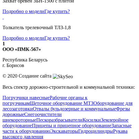
Захват бревен ЗБН-1500 с плитой
Подробно о модели
Где купить?
Толкатель трелевочный ТЛЗ-1,8
Подробно о модели
Где купить?
1
ООО «ПМК-567»
Республика Беларусь
г. Борисов
© 2020
Создание сайта
Весь спектр дорожно-строительной и коммунальной техники:
Погрузчики навесные
Рабочие органы к
погрузчикам
Щеточное оборудование МТЗ
Оборудование для
лесозаготовки
Отвалы бульдозерные и коммунальные
Фрезы
дорожные
Снегоочистители
шнекороторные
Пескоразбрасыватели
Косилки
Землеройное
оборудование
Прицепы и прицепное оборудование
Запасные
части к оборудованию
Экскаваторы
Гидроцилиндры
Рукава
высокого давления