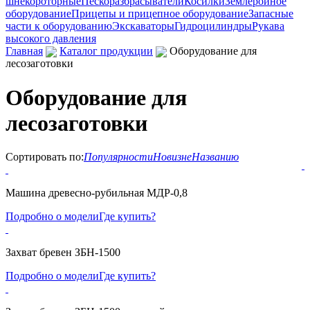
шнекороторные
Пескоразбрасыватели
Косилки
Землеройное
оборудование
Прицепы и прицепное оборудование
Запасные
части к оборудованию
Экскаваторы
Гидроцилиндры
Рукава
высокого давления
Главная
Каталог продукции
Оборудование для
лесозаготовки
Оборудование для
лесозаготовки
Сортировать по:
Популярности
Новизне
Названию
Машина древесно-рубильная МДР-0,8
Подробно о модели
Где купить?
Захват бревен ЗБН-1500
Подробно о модели
Где купить?