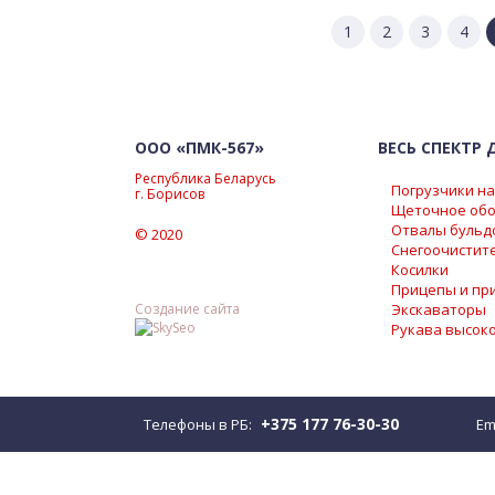
1
2
3
4
ГДЕ КУПИТЬ
ООО «ПМК-567»
ВЕСЬ СПЕКТР
Республика Беларусь
Погрузчики н
г. Борисов
Щеточное обо
Отвалы бульд
© 2020
Снегоочистит
Косилки
Прицепы и пр
Создание сайта
Экскаваторы
Рукава высок
+375 177 76-30-30
Телефоны в РБ:
Em