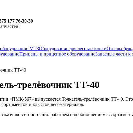
375 177 76-30-30
апчастей:
оборудование МТЗ
Оборудование для лесозаготовки
Отвалы буль
рудование
Прицепы и прицепное оборудование
Запасные части к
вочник ТТ-40
ель-трелёвочник ТТ-40
ятии «ПМК-567» выпускается Толкатель-трелёвочник ТТ-40. Это о
 сортиментов и хлыстов лесоматериалов.
 заказчиков и постоянно работаем над обновлением ассортимен