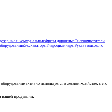
дозерные и коммунальные
Фрезы дорожные
Снегоочистители
 оборудованию
Экскаваторы
Гидроцилиндры
Рукава высокого
борудование активно используется в лесном хозяйстве: с его
та нашей продукции.