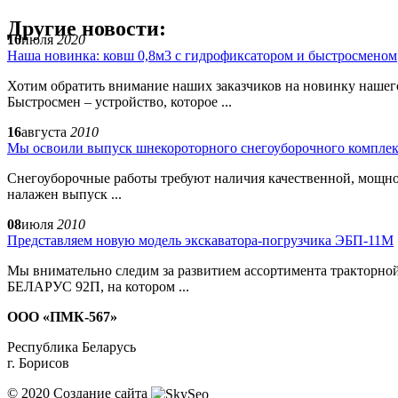
Другие новости:
16
июля
2020
Наша новинка: ковш 0,8м3 с гидрофиксатором и быстросменом
Хотим обратить внимание наших заказчиков на новинку нашего
Быстросмен – устройство, которое ...
16
августа
2010
Мы освоили выпуск шнекороторного снегоуборочного компле
Снегоуборочные работы требуют наличия качественной, мощно
налажен выпуск ...
08
июля
2010
Представляем новую модель экскаватора-погрузчика ЭБП-11М
Мы внимательно следим за развитием ассортимента тракторно
БЕЛАРУС 92П, на котором ...
ООО «ПМК-567»
Республика Беларусь
г. Борисов
© 2020
Создание сайта