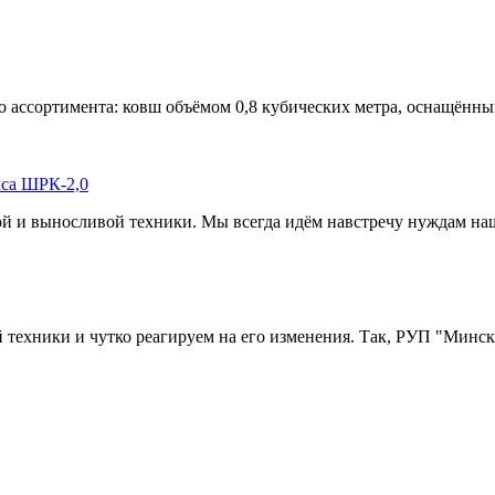
 ассортимента: ковш объёмом 0,8 кубических метра, оснащённы
кса ШРК-2,0
й и выносливой техники. Мы всегда идём навстречу нуждам наш
й техники и чутко реагируем на его изменения. Так, РУП "Мин