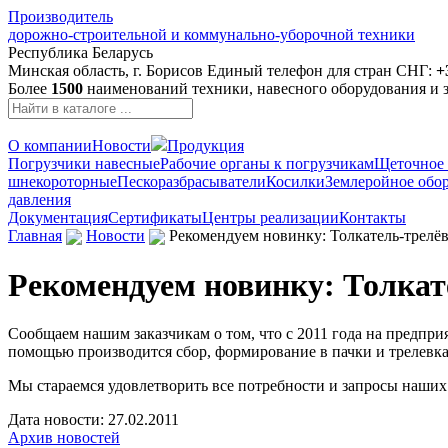
Производитель
дорожно-строительной и коммунально-уборочной техники
Республика Беларусь
Минская область, г. Борисов
Единый телефон для стран СНГ:
+
Более
1500
наименований техники, навесного оборудования и з
О компании
Новости
Продукция
Погрузчики навесные
Рабочие органы к погрузчикам
Щеточное 
шнекороторные
Пескоразбрасыватели
Косилки
Землеройное обо
давления
Документация
Сертификаты
Центры реализации
Контакты
Главная
Новости
Рекомендуем новинку: Толкатель-трелё
Рекомендуем новинку: Толкат
Сообщаем нашим заказчикам о том, что с 2011 года на предпри
помощью производится сбор, формирование в пачки и трелевка
Мы стараемся удовлетворить все потребности и запросы наших
Дата новости: 27.02.2011
Архив новостей