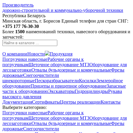
Производитель
дорожно-строительной и коммунально-уборочной техники
Республика Беларусь
Минская область, г. Борисов
Единый телефон для стран СНГ:
+375 177 76-30-30
Более
1500
наименований техники, навесного оборудования и
запчастей:
О компании
Новости
Продукция
Погрузчики навесные
Рабочие органы к
погрузчикам
Щеточное оборудование МТЗ
Оборудование для
лесозаготовки
Отвалы бульдозерные и коммунальные
Фрезы
дорожные
Снегоочистители
шнекороторные
Пескоразбрасыватели
Косилки
Землеройное
оборудование
Прицепы и прицепное оборудование
Запасные
части к оборудованию
Экскаваторы
Гидроцилиндры
Рукава
высокого давления
Документация
Сертификаты
Центры реализации
Контакты
Выберите категорию:
Погрузчики навесные
Рабочие органы к
погрузчикам
Щеточное оборудование МТЗ
Оборудование для
лесозаготовки
Отвалы бульдозерные и коммунальные
Фрезы
дорожные
Снегоочистители