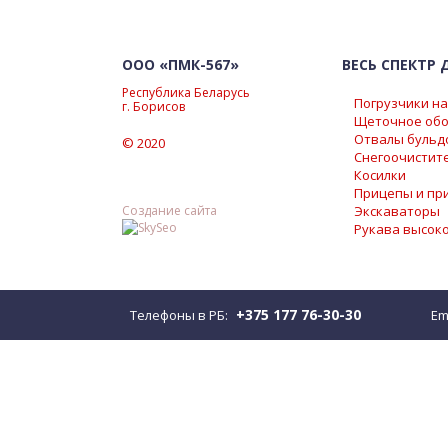
ГДЕ КУПИТЬ
ООО «ПМК-567»
ВЕСЬ СПЕКТР
Республика Беларусь
Погрузчики н
г. Борисов
Щеточное обо
Отвалы бульд
© 2020
Снегоочистит
Косилки
Прицепы и пр
Создание сайта
Экскаваторы
Рукава высок
+375 177 76-30-30
Телефоны в РБ:
Em