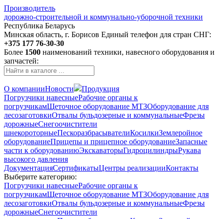
Производитель
дорожно-строительной и коммунально-уборочной техники
Республика Беларусь
Минская область, г. Борисов
Единый телефон для стран СНГ:
+375 177 76-30-30
Более
1500
наименований техники, навесного оборудования и
запчастей:
О компании
Новости
Продукция
Погрузчики навесные
Рабочие органы к
погрузчикам
Щеточное оборудование МТЗ
Оборудование для
лесозаготовки
Отвалы бульдозерные и коммунальные
Фрезы
дорожные
Снегоочистители
шнекороторные
Пескоразбрасыватели
Косилки
Землеройное
оборудование
Прицепы и прицепное оборудование
Запасные
части к оборудованию
Экскаваторы
Гидроцилиндры
Рукава
высокого давления
Документация
Сертификаты
Центры реализации
Контакты
Выберите категорию:
Погрузчики навесные
Рабочие органы к
погрузчикам
Щеточное оборудование МТЗ
Оборудование для
лесозаготовки
Отвалы бульдозерные и коммунальные
Фрезы
дорожные
Снегоочистители