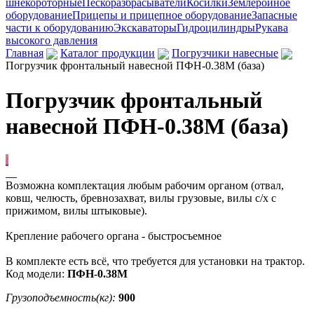
шнекороторные
Пескоразбрасыватели
Косилки
Землеройное
оборудование
Прицепы и прицепное оборудование
Запасные
части к оборудованию
Экскаваторы
Гидроцилиндры
Рукава
высокого давления
Главная
Каталог продукции
Погрузчики навесные
Погрузчик фронтальный навесной ПФН-0.38М (база)
Погрузчик фронтальный
навесной ПФН-0.38М (база)
Возможна комплектация любым рабочим органом (отвал,
ковш, челюсть, бревнозахват, вилы грузовые, вилы с/х с
прижимом, вилы штыковые).
Крепление рабочего органа - быстросъемное
В комплекте есть всё, что требуется для установки на трактор.
Код модели:
ПФН-0.38М
Грузоподъемность(кг):
900