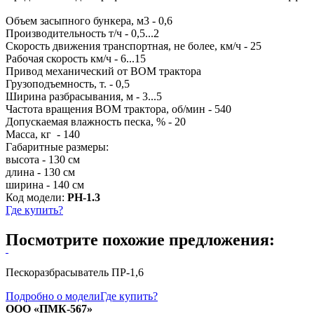
Объем засыпного бункера, м3 - 0,6
Производительность т/ч - 0,5...2
Скорость движения транспортная, не более, км/ч - 25
Рабочая скорость км/ч - 6...15
Привод механический от ВОМ трактора
Грузоподъемность, т. - 0,5
Ширина разбрасывания, м - 3...5
Частота вращения ВОМ трактора, об/мин - 540
Допускаемая влажность песка, % - 20
Масса, кг - 140
Габаритные размеры:
высота - 130 см
длина - 130 см
ширина - 140 см
Код модели:
РН-1.3
Где купить?
Посмотрите похожие предложения:
Пескоразбрасыватель ПР-1,6
Подробно о модели
Где купить?
ООО «ПМК-567»