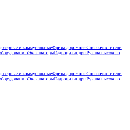
дозерные и коммунальные
Фрезы дорожные
Снегоочистители
 оборудованию
Экскаваторы
Гидроцилиндры
Рукава высокого
дозерные и коммунальные
Фрезы дорожные
Снегоочистители
 оборудованию
Экскаваторы
Гидроцилиндры
Рукава высокого