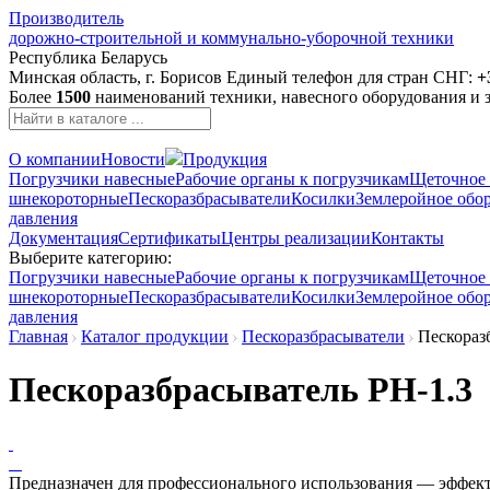
Производитель
дорожно-строительной и коммунально-уборочной техники
Республика Беларусь
Минская область, г. Борисов
Единый телефон для стран СНГ:
+
Более
1500
наименований техники, навесного оборудования и з
О компании
Новости
Продукция
Погрузчики навесные
Рабочие органы к погрузчикам
Щеточное 
шнекороторные
Пескоразбрасыватели
Косилки
Землеройное обо
давления
Документация
Сертификаты
Центры реализации
Контакты
Выберите категорию:
Погрузчики навесные
Рабочие органы к погрузчикам
Щеточное 
шнекороторные
Пескоразбрасыватели
Косилки
Землеройное обо
давления
Главная
Каталог продукции
Пескоразбрасыватели
Пескоразб
Пескоразбрасыватель РН-1.3
Предназначен для профессионального использования — эффект