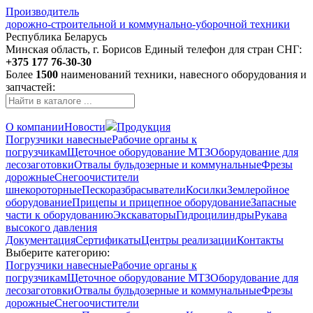
Производитель
дорожно-строительной и коммунально-уборочной техники
Республика Беларусь
Минская область, г. Борисов
Единый телефон для стран СНГ:
+375 177 76-30-30
Более
1500
наименований техники, навесного оборудования и
запчастей:
О компании
Новости
Продукция
Погрузчики навесные
Рабочие органы к
погрузчикам
Щеточное оборудование МТЗ
Оборудование для
лесозаготовки
Отвалы бульдозерные и коммунальные
Фрезы
дорожные
Снегоочистители
шнекороторные
Пескоразбрасыватели
Косилки
Землеройное
оборудование
Прицепы и прицепное оборудование
Запасные
части к оборудованию
Экскаваторы
Гидроцилиндры
Рукава
высокого давления
Документация
Сертификаты
Центры реализации
Контакты
Выберите категорию:
Погрузчики навесные
Рабочие органы к
погрузчикам
Щеточное оборудование МТЗ
Оборудование для
лесозаготовки
Отвалы бульдозерные и коммунальные
Фрезы
дорожные
Снегоочистители