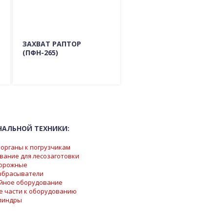
ЗАХВАТ РАПТОР
(ПФН-265)
Подробно о модели
ГДЕ КУПИТЬ?
НАЛЬНОЙ ТЕХНИКИ:
органы к погрузчикам
вание для лесозаготовки
орожные
збрасыватели
йное оборудование
е части к оборудованию
линдры