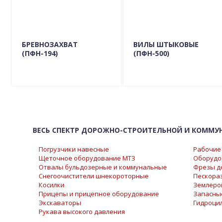
БРЕВНОЗАХВАТ
ВИЛЫ ШТЫКОВЫЕ
(ПФН-194)
(ПФН-500)
Подробно о модели
Подробно о модели
ГДЕ КУПИТЬ?
ГДЕ КУПИТЬ?
ВЕСЬ СПЕКТР ДОРОЖНО-СТРОИТЕЛЬНОЙ И КОММУ
Погрузчики навесные
Рабочие 
Щеточное оборудование МТЗ
Оборудо
Отвалы бульдозерные и коммунальные
Фрезы д
Снегоочистители шнекороторные
Пескора
Косилки
Землеро
Прицепы и прицепное оборудование
Запасны
Экскаваторы
Гидроци
Рукава высокого давления