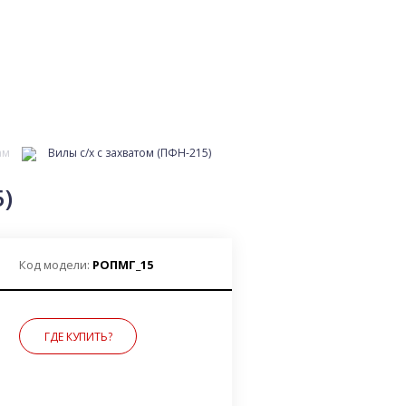
ам
Вилы с/х с захватом (ПФН-215)
)
Код модели:
РОПМГ_15
ГДЕ КУПИТЬ?