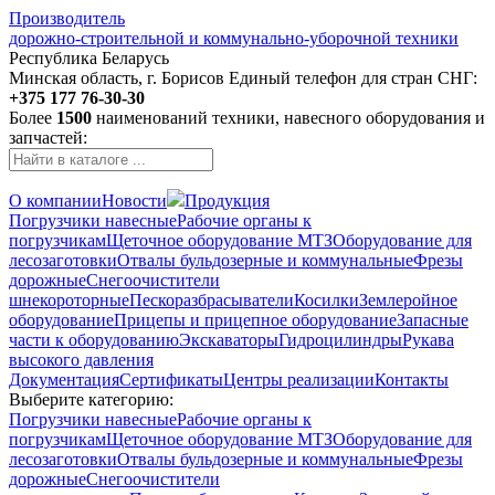
Производитель
дорожно-строительной и коммунально-уборочной техники
Республика Беларусь
Минская область, г. Борисов
Единый телефон для стран СНГ:
+375 177 76-30-30
Более
1500
наименований техники, навесного оборудования и
запчастей:
О компании
Новости
Продукция
Погрузчики навесные
Рабочие органы к
погрузчикам
Щеточное оборудование МТЗ
Оборудование для
лесозаготовки
Отвалы бульдозерные и коммунальные
Фрезы
дорожные
Снегоочистители
шнекороторные
Пескоразбрасыватели
Косилки
Землеройное
оборудование
Прицепы и прицепное оборудование
Запасные
части к оборудованию
Экскаваторы
Гидроцилиндры
Рукава
высокого давления
Документация
Сертификаты
Центры реализации
Контакты
Выберите категорию:
Погрузчики навесные
Рабочие органы к
погрузчикам
Щеточное оборудование МТЗ
Оборудование для
лесозаготовки
Отвалы бульдозерные и коммунальные
Фрезы
дорожные
Снегоочистители