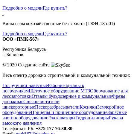
Подробно о модели
Где купить?
Вилы сельскохозяйственные без захвата (ПФН-185-01)
Подробно о модели
Где купить?
ООО «ПМК-567»
Республика Беларусь
г. Борисов
© 2020
Создание сайта
Весь спектр дорожно-строительной и коммунальной техники:
Погрузчики навесные
Рабочие органы к
погрузчикам
Щеточное оборудование МТЗ
Оборудование для
лесозаготовки
Отвалы бульдозерные и коммунальные
Фрезы
дорожные
Снегоочистители
шнекороторные
Пескоразбрасыватели
Косилки
Землеройное
оборудование
Прицепы и прицепное оборудование
Запасные
части к оборудованию
Экскаваторы
Гидроцилиндры
Рукава
высокого давления
Телефоны в РБ:
+375 177 76-30-30
Email:
pmk567@yandex.ru