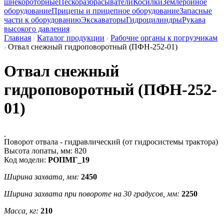
шнекороторные
Пескоразбрасыватели
Косилки
Землеройное
оборудование
Прицепы и прицепное оборудование
Запасные
части к оборудованию
Экскаваторы
Гидроцилиндры
Рукава
высокого давления
Главная
Каталог продукции
Рабочие органы к погрузчикам
Отвал снежный гидроповоротный (ПФН-252-01)
Отвал снежный
гидроповоротный (ПФН-252-
01)
Поворот отвала - гидравлический (от гидросистемы трактора)
Высота лопаты, мм: 820
Код модели:
РОПМГ_19
Ширина захвата, мм:
2450
Ширина захвата при повороте на 30 градусов, мм:
2250
Масса, кг:
210